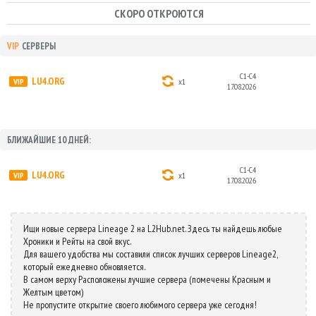
СКОРО ОТКРОЮТСЯ
VIP
СЕРВЕРЫ
C1-C4
LU4.ORG
x1
17.08.2026
БЛИЖАЙШИЕ 10 ДНЕЙ:
C1-C4
LU4.ORG
x1
17.08.2026
Ищи новые сервера Lineage 2 на L2Hub.net. Здесь ты найдешь любые
Хроники и Рейты на свой вкус.
Для вашего удобства мы составили список лучших серверов Lineage2,
который ежедневно обновляется.
В самом верху Расположены лучшие сервера (помечены Красным и
Желтым цветом)
Не пропустите открытие своего любимого сервера уже сегодня!