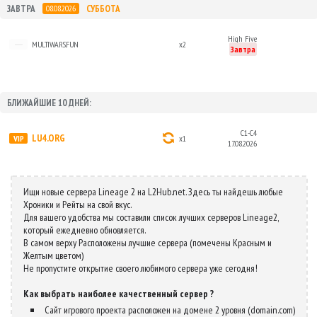
ЗАВТРА
СУББОТА
08.08.2026
High Five
MULTIWARS.FUN
x2
Завтра
БЛИЖАЙШИЕ 10 ДНЕЙ:
C1-C4
LU4.ORG
x1
17.08.2026
Ищи новые сервера Lineage 2 на L2Hub.net. Здесь ты найдешь любые
Хроники и Рейты на свой вкус.
Для вашего удобства мы составили список лучших серверов Lineage2,
который ежедневно обновляется.
В самом верху Расположены лучшие сервера (помечены Красным и
Желтым цветом)
Не пропустите открытие своего любимого сервера уже сегодня!
Как выбрать наиболее качественный сервер ?
Сайт игрового проекта расположен на домене 2 уровня (domain.com)