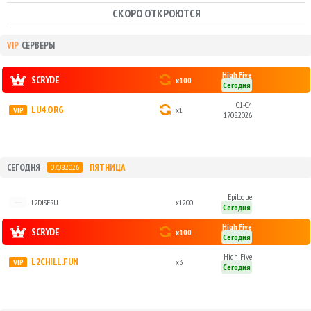
СКОРО ОТКРОЮТСЯ
VIP
СЕРВЕРЫ
High Five
SCRYDE
x100
Сегодня
C1-C4
LU4.ORG
x1
17.08.2026
СЕГОДНЯ
ПЯТНИЦА
07.08.2026
Epilogue
L2DISE.RU
x1200
Сегодня
High Five
SCRYDE
x100
Сегодня
High Five
L2CHILL.FUN
x3
Сегодня