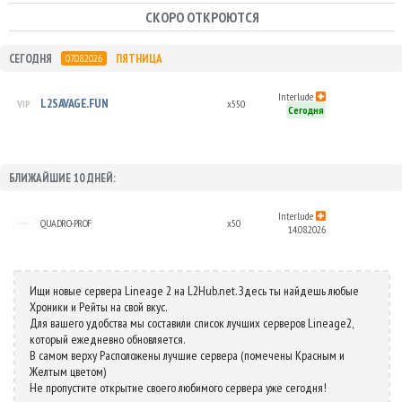
СКОРО ОТКРОЮТСЯ
СЕГОДНЯ
ПЯТНИЦА
07.08.2026
Interlude
L2SAVAGE.FUN
x550
Сегодня
БЛИЖАЙШИЕ 10 ДНЕЙ:
Interlude
QUADRO-PROF
x50
14.08.2026
Ищи новые сервера Lineage 2 на L2Hub.net. Здесь ты найдешь любые
Хроники и Рейты на свой вкус.
Для вашего удобства мы составили список лучших серверов Lineage2,
который ежедневно обновляется.
В самом верху Расположены лучшие сервера (помечены Красным и
Желтым цветом)
Не пропустите открытие своего любимого сервера уже сегодня!