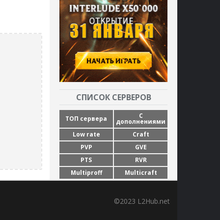
СПИСОК СЕРВЕРОВ
С
ТОП сервера
дополнениями
Low rate
Craft
PVP
GVE
PTS
RVR
Multiproff
Multicraft
©2023 L2Hub.net