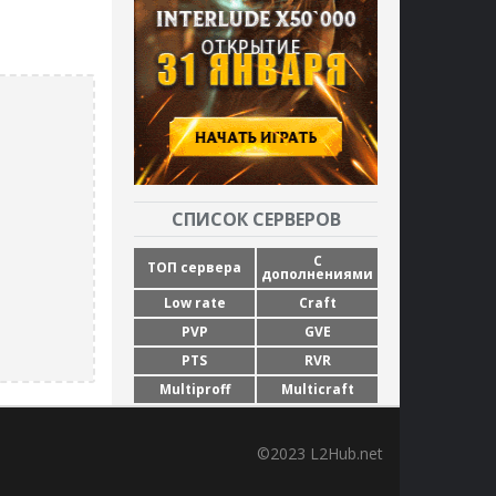
СПИСОК СЕРВЕРОВ
С
ТОП сервера
дополнениями
Low rate
Craft
PVP
GVE
PTS
RVR
Multiproff
Multicraft
©2023 L2Hub.net