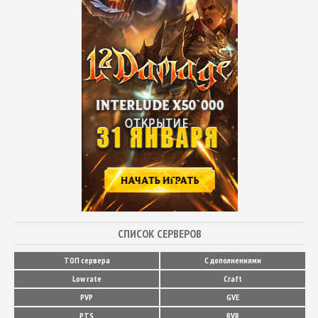
СПИСОК СЕРВЕРОВ
ТОП сервера
С дополнениями
Low rate
Craft
PVP
GVE
PTS
RVR