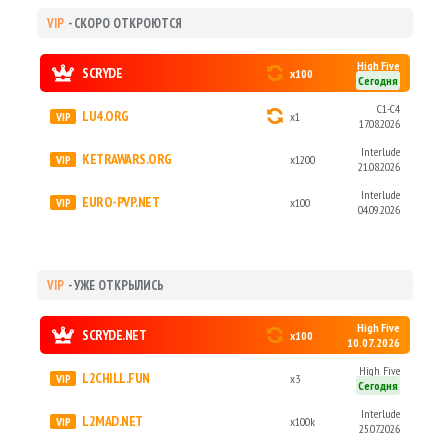
VIP
- СКОРО ОТКРОЮТСЯ
High Five
SCRYDE
x100
Сегодня
C1-C4
LU4.ORG
x1
17.08.2026
Interlude
KETRAWARS.ORG
x1200
21.08.2026
Interlude
EURO-PVP.NET
x100
04.09.2026
VIP
- УЖЕ ОТКРЫЛИСЬ
High Five
SCRYDE.NET
x100
10.07.2026
High Five
L2CHILL.FUN
x3
Сегодня
Interlude
L2MAD.NET
x100k
25.07.2026