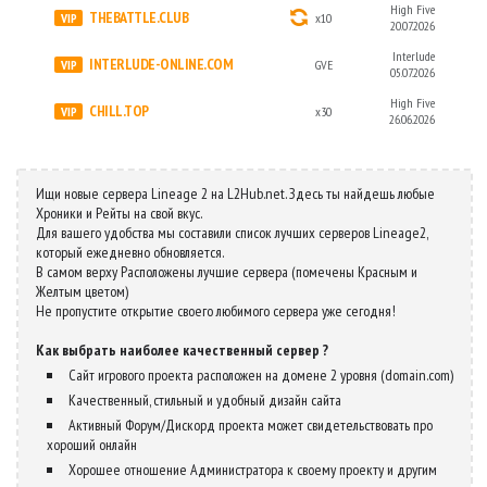
High Five
THEBATTLE.CLUB
x10
20.07.2026
Interlude
INTERLUDE-ONLINE.COM
GVE
05.07.2026
High Five
CHILL.TOP
x30
26.06.2026
Ищи новые сервера Lineage 2 на L2Hub.net. Здесь ты найдешь любые
Хроники и Рейты на свой вкус.
Для вашего удобства мы составили список лучших серверов Lineage2,
который ежедневно обновляется.
В самом верху Расположены лучшие сервера (помечены Красным и
Желтым цветом)
Не пропустите открытие своего любимого сервера уже сегодня!
Как выбрать наиболее качественный сервер ?
Сайт игрового проекта расположен на домене 2 уровня (domain.com)
Качественный, стильный и удобный дизайн сайта
Активный Форум/Дискорд проекта может свидетельствовать про
хороший онлайн
Хорошее отношение Администратора к своему проекту и другим