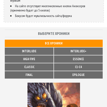
игрокам
На сайте отсутствуют многочисленные кнопки Анонсеров
(приемлемо будет до 5 кнопок)
Бонусом будет мультиязычность сайта/форума
ВЫБЕРИТЕ ХРОНИКИ
ВСЕ ХРОНИКИ
INTERLUDE
INTERLUDE+
HIGH FIVE
ESSENCE
CLASSIC
C1-C4
FINAL
EPILOGUE